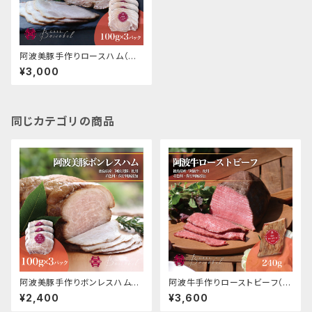
阿波美豚手作りロースハム（冷
凍）
¥3,000
同じカテゴリの商品
阿波美豚手作りボンレスハム
阿波牛手作りローストビーフ（冷
（冷凍）
凍）
¥2,400
¥3,600