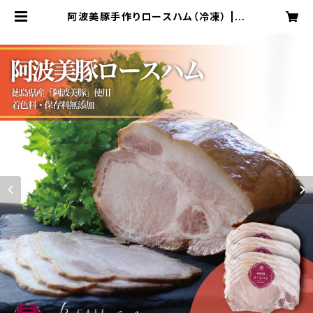
阿波美豚手作りロースハム（冷凍） | B
oscobel