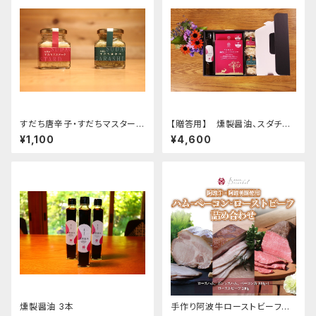
すだち唐辛子・すだちマスタード
【贈答用】 燻製醤油、スダチ調
詰め合わせ
味料、カレーの詰め合わせ
¥1,100
¥4,600
燻製醤油 3本
手作り阿波牛ローストビーフと