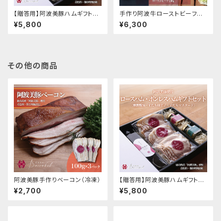
【贈答用】阿波美豚ハムギフトセ
手作り阿波牛ローストビーフと
ット
阿波美豚ハム・ベーコン詰め合
¥5,800
¥6,300
わせ
その他の商品
阿波美豚手作りベーコン（冷凍）
【贈答用】阿波美豚ハムギフトセ
ット
¥2,700
¥5,800