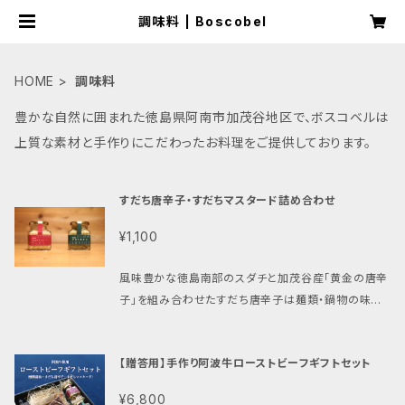
調味料 | Boscobel
HOME
調味料
豊かな自然に囲まれた徳島県阿南市加茂谷地区で、ボスコベルは
上質な素材と手作りにこだわったお料理をご提供しております。
すだち唐辛子・すだちマスタード詰め合わせ
¥1,100
風味豊かな徳島南部のスダチと加茂谷産「黄金の唐辛
子」を組み合わせたすだち唐辛子は麺類・鍋物の味を
グレードアップし、刺身やステーキ、焼き肉にもピッタ
リ。爽やかなスダチの酸味を加えたマスタードは酸味と
【贈答用】手作り阿波牛ローストビーフギフトセット
苦みのアクセントが、各種お肉料理を引き立てます。
【すだち唐辛子】 県南産スダチに地元の農家さんが育
¥6,800