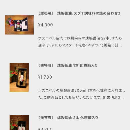
塩相当量 9.2g すだちマスタード：エネルギー 169kc
理することでしっとりとした食感と奥深い風味を実現し
けでお手軽に燻製の風味をお楽しみいただけます。 ■
使いいただけます。特に、お刺身には燻製醤油とすだち
al、たんぱく質 5.6g、脂質 11.5g、炭水化物 11.0g、食
ています。 ■燻製醬油 国産大豆や徳島のお米、天然塩
【贈答用】 燻製醤油、スダチ調味料の詰め合わせ２
すだち唐辛子 スダチの香りが際立つ辛味調味料は、ボ
唐辛子、ローストビーフやステーキには燻製醤油と両
塩相当量 2.9g
を使い、昔ながらの杉樽で丁寧に仕込まれた醤油に、厳
スコベルでも人気の逸品です。 徳島県産スダチに、地元
方のスダチ調味料が合います。各種お料理とご一緒に
選したかつお節、さば節、昆布の一番だしを加えただし
¥4,300
の農家さんが育てた「辛さ10倍 黄金の唐辛子」を合わ
お楽しみいただけるセットをご進物にもご利用くださ
醤油。ボスコベルではそのだし醤油を桜チップでゆっく
せることで、風味と旨味豊かな薬味調味料が出来上が
い。 内容量 燻製醤油：200mL すだち唐辛子：70g す
り燻製することで独特の風味を加えました。 鰹、鰤な
ボスコベル店内でお馴染みの燻製醤油を2本、すだち
りました。 スダチの爽やかな香りは、蕎麦・うどん・鍋物
だちマスタード：70g 原材料 燻製醤油：醤油（本醸造）
ど、刺身のつけ醤油だけでなく、焼肉、ステーキ、ロース
唐辛子、すだちマスタードを各1本ずつ、化粧箱に詰め
などの出汁とも相性抜群で、驚くほど味がグレードアッ
（大豆（国産）、小麦（国産）、食塩）、発酵調味料、清酒、
トビーフなど、お肉との相性も抜群です。卵かけご飯や
合わせました。和食、洋食、色々なお料理に組み合わせ
プします。 様々なお料理の薬味としてぜひお試しくださ
原料糖（さとうきび）、かつお節、さば節、昆布、いわし煮
炊き込みご飯、スダチやマヨネーズと合わせたドレッシ
てお使いいただけます。特に、お刺身には燻製醤油とす
い。 ■すだちマスタード 徳島県産スダチに、ワインビネ
干し（一部に大豆・小麦・さばを含む） すだち唐辛子：す
【贈答用】 燻製醤油 1本 化粧箱入り
ングなど、様々なお料理に合わせるだけでお手軽に燻
だち唐辛子、ローストビーフやステーキには燻製醤油
ガーに漬け込んだマスタードシードと塩麹も加え、酸
だち（徳島県産）、食塩、唐辛子 すだちマスタード：すだ
製の風味をお楽しみいただけます。 ■すだち唐辛子 ス
と両方のスダチ調味料が合います。各種お料理とご一
味・苦味・旨味のバランスのとれた調味料に仕上げまし
ち果汁（徳島県産）、ワインビネガー、マスタードシード、
¥1,700
ダチの香りが際立つ辛味調味料は、ボスコベルでも人
緒にお楽しみいただけるセットをご進物にもご利用くだ
た。 各種お肉料理や、おでんなどの和風料理にもピッタ
塩こうじ、食塩 アレルゲン 燻製醤油：小麦・大豆・さば
気の逸品です。 徳島県産スダチに、地元の農家さんが
さい。 内容量 燻製醤油：200mL ｘ ２ すだち唐辛
リです。 また、ドレッシングやソースに加えても美味しく
すだち唐辛子：なし すだちマスタード：なし 賞味期限
ボスコベルの燻製醤油200ml 1本を化粧箱に入れまし
育てた「辛さ10倍 黄金の唐辛子」を合わせることで、風
子：70g ｘ １ すだちマスタード：70g ｘ １ 原材
お召し上がりいただけます。 カフェボスコベルでお出し
すべて製造日より1年 出荷時に賞味期限の残りが3か
た。ご贈答品としてお使いいただけます。 創業明治30
味と旨味豊かな薬味調味料が出来上がりました。 スダ
料 燻製醤油：醤油（本醸造）（大豆（国産）、小麦（国
している、保存料・添加物・化学調味料を使わない人気
月以上あるものをお届けします 保存方法 直射日光を
年、昔ながらの杉の樽で仕込む徳島県小松島市にある
チの爽やかな香りは、蕎麦・うどん・鍋物などの出汁と
産）、食塩）、発酵調味料、清酒、原料糖（さとうきび）、か
の品々を詰め合わせにしたおすすめギフトセットです。
避け、常温保存、開封後は要冷蔵 栄養成分 燻製醤油：
濱醤油製造所。国産の無農薬栽培大豆や徳島のお米、
も相性抜群で、驚くほど味がグレードアップします。
つお節、さば節、昆布、いわし煮干し（一部に大豆・小
【贈答用】 燻製醤油 2本 化粧箱入り
お手元に届きましたら、ローストビーフは冷凍保存、調
エネルギー 118kcal、たんぱく質 6.0g、脂質 0.0g、炭
天然塩で仕込まれた醤油に、徳島県産の干し海老と厳
様々なお料理の薬味としてぜひお試しください。 ■す
麦・さばを含む） すだち唐辛子：すだち（徳島県産）、食
味料は常温保存（開封後は冷蔵）をお願いします。 ロー
水化物 23.6g、食塩相当量 11.1g すだち唐辛子：エネ
選したかつお節、さば節、昆布の一番だしを加えただし
だちマスタード 徳島県産スダチに、ワインビネガーに
塩、唐辛子 すだちマスタード：すだち果汁（徳島県産）、
¥3,200