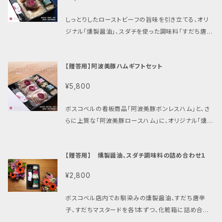
てた「辛さ10倍 黄金の唐辛子」を合わせることで、旨味
と辛味が際立つ薬味調味料が出来上がりました。 蕎
しっとりしたローストビーフの旨味を引き立てる、オリ
麦・うどん・鍋物などの出汁と相性抜群で、驚くほど味
ジナル「燻製醤油」、スダチを使った調味料「すだち唐辛
がグレードアップします。 様々なお料理の薬味としてぜ
子」と「すだちマスタード」をセットでご用意しました。
ひお試しください。 【すだちマスタード】 ワインビネガ
■阿波牛ローストビーフ 厳選された国産黒毛和種「阿
ーに漬け込んだマスタードシードに塩麹も加え、県南
【贈答用】阿波美豚ハムギフトセット
波牛」のもも肉を使用し、こだわりの塩胡椒のみで仕上
産スダチ果汁を加えることで酸味・苦味・旨味のバラン
げることで素材の良さを最大限に引き出し、阿波牛の
スのとれた調味料に仕上げました。 各種お肉料理や、
¥5,800
濃厚な旨味をご堪能いただけます。 しっとりと柔らか
おでんなどの和風料理にもピッタリです。 また、ドレッ
な食感に仕上げたローストビーフは、余計な添加物を
シングやソースに加えても美味しくお召し上がりいただ
ボスコベルの看板商品「阿波美豚ボンレスハム」と、さ
加えない製法ですので、ご家庭で安心して手軽にお召
けます。 内容量 すだち唐辛子 70g すだちマス
らに上質な「阿波美豚ロースハム」に、オリジナル「燻製
し上がりいただけます。 ■燻製醬油 国産大豆や徳島の
タード 70g 原材料 すだち唐辛子：すだち（徳島県
醤油」、スダチを使った調味料「すだち唐辛子」と「すだ
お米、天然塩を使い、昔ながらの杉樽で丁寧に仕込ま
産）、食塩、唐辛子 すだちマスタード：すだち果汁（徳島
ちマスタード」をセットでご用意しました。 ■阿波美豚
れた醤油に、厳選したかつお節、さば節、昆布の一番だ
【贈答用】 燻製醤油、スダチ調味料の詰め合わせ１
県産）、ワインビネガー、マスタードシード、塩こうじ、食
ロースハム・ボンレスハム 徳島県石井町で育てられた
しを加えただし醤油。ボスコベルではそのだし醤油を桜
塩 アレルゲン なし 賞味期限 製造日から1年 出荷時に
ブランド豚「阿波美豚（あわびとん）」のロース肉、もも
チップでゆっくり燻製することで独特の風味を加えまし
¥2,800
賞味期限の残りが3か月以上あるものをお届けします
肉を使用しています。厳選された岩塩、胡椒、ワインだ
た。 鰹、鰤など、刺身のつけ醤油だけでなく、焼肉、ステ
保存方法 直射日光・高温多湿を避けて常温保存、開封
けで1週間じっくり漬け込み熟成させることで、素材の
ーキ、ローストビーフなど、お肉との相性も抜群です。
ボスコベル店内でお馴染みの燻製醤油、すだち唐辛
後は要冷蔵 栄養成分 すだち唐辛子：エネルギー 59k
美味しさが引き立つハムに仕上げます。その後、丁寧に
卵かけご飯や炊き込みご飯、スダチやマヨネーズと合
子、すだちマスタードを各1本ずつ、化粧箱に詰め合わ
cal、たんぱく質 1.6g、脂質 0.4g、炭水化物 14.0g、食
塩抜きと乾燥を行い、桜チップで燻製し、さらに低温調
わせたドレッシングなど、様々なお料理に合わせるだ
せました。和食、洋食、色々なお料理に組み合わせてお