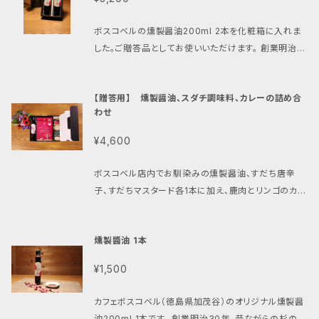
ストビーフはお召し上がりになる前に冷蔵庫で解凍し、
ルギー 59kcal、たんぱく質 1.6g、脂質 0.4g、炭水化
醤油。ボスコベル特製燻製醤油は、そのだし醤油を桜チ
漬け込んだマスタードシードと塩麹も加え、酸味・苦
ワインビネガー、マスタードシード、塩こうじ、食塩 アレ
開封後はお早めにお召し上がりください。 内容量 阿波
物 14.0g、食塩相当量 9.2g すだちマスタード：エネル
ップでゆっくりと燻製することで独特の風味を加えまし
味・旨味のバランスのとれた調味料に仕上げました。
ルゲン 燻製醤油：小麦・大豆・さば すだち唐辛子：なし
ボスコベルの燻製醤油200ml 2本を化粧箱に入れま
牛ローストビーフ 塊 240g 冷凍 燻製醬油
ギー 169kcal、たんぱく質 5.6g、脂質 11.5g、炭水化
た。 一振りで、お料理に燻製の風味をプラスしていただ
各種お肉料理や、おでんなどの和風料理にもピッタリで
すだちマスタード：なし 賞味期限 すべて製造日より1年
した。ご贈答品としてお使いいただけます。 創業明治3
200ml すだち唐辛子 7
物 11.0g、食塩相当量 2.9g 製造者 燻製醤油：濱醤油
けます。 ・ローストビーフ.ステーキなどの肉料理 ・刺身
す。 また、ドレッシングやソースに加えても美味しくお召
出荷時に賞味期限の残りが3か月以上あるものをお届
0年、昔ながらの杉の樽で仕込む徳島県小松島市にあ
0g すだちマスタード 70g 原材料 ロースト
醸造場株式会社 徳島県小松島市立江町字若松34
のつけ醤油 ・サーモンなどの焼き魚 ・卵かけご飯や炊
し上がりいただけます。 カフェボスコベルでお出しして
けします 保存方法 直射日光を避け、常温保存、開封後
る濱醤油製造所。国産の無農薬栽培大豆や徳島のお
ビーフ：牛肉（徳島県産）、塩、胡椒 燻製醤油：醤油（本
すだち唐辛子、すだちマスタード：カフェボスコベル 財
き込みご飯の味付け ・スダチやマヨネーズ、ワサビなど
【贈答用】 燻製醤油、スダチ調味料、カレーの詰め合
いる、保存料・添加物・化学調味料を使わない人気の
は要冷蔵 栄養成分 燻製醤油：エネルギー 118kcal、た
米、天然塩で仕込まれた醤油に、徳島県産の干し海老
醸造）（大豆（国産）、小麦（国産）、食塩）、発酵調味料、
前潮 徳島県阿南市吉井町皇神7-3
と合わせたソース、ドレッシング ・カレーにかけてコク
わせ
品々を詰め合わせにしたおすすめギフトセットです。 お
んぱく質 6.0g、脂質 0.0g、炭水化物 23.6g、食塩相
と厳選したかつお節、さば節、昆布の一番だしを加えた
清酒、原料糖（さとうきび）、かつお節、さば節、昆布、い
をアップ 他にも幅広くお使いいただけます。 簡単手軽
手元に届きましたら、ハムは冷凍保存、調味料は常温保
当量 11.1g すだち唐辛子：エネルギー 59kcal、たんぱ
だし醤油。ボスコベル特製燻製醤油は、そのだし醤油を
¥4,600
わし煮干し（一部に大豆・小麦・さばを含む） すだち唐
に、様々な用途で燻製の風味をお楽しみいただける商
存（開封後は冷蔵）をお願いします。 ハムはお召し上が
く質 1.6g、脂質 0.4g、炭水化物 14.0g、食塩相当量
桜チップでゆっくりと燻製することで独特の風味を加え
辛子：すだち（徳島県産）、食塩、唐辛子 すだちマスター
品です。 ご贈答にぜひご利用くださいませ。 内容量 燻
りになる前に冷蔵庫で解凍し、開封後はお早めにお召
9.2g すだちマスタード：エネルギー 169kcal、たんぱ
ました。 一振りで、お料理に燻製の風味をプラスしてい
ボスコベル店内でお馴染みの燻製醤油、すだち唐辛
ド：すだち果汁（徳島県産）、ワインビネガー、マスター
製醬油 200ml 原材料 醤油（本醸造）（大豆（国産）、
し上がりください。 内容量 阿波美豚ロースハム 薄
く質 5.6g、脂質 11.5g、炭水化物 11.0g、食塩相当量
ただけます。 ・ローストビーフ.ステーキなどの肉料理 ・
子、すだちマスタード各1本に加え、鹿肉とリンゴのカレ
ドシード、塩こうじ、食塩 アレルゲン ローストビーフ：牛
小麦（国産）、食塩）、発酵調味料、清酒、原料糖（さとう
切り 100g x 2 冷凍 阿波美豚ボンレスハム 薄切
2.9g 製造者 燻製醤油：濱醤油醸造場株式会社 徳島
刺身のつけ醤油 ・サーモンなどの焼き魚 ・卵かけご飯
ーを2袋、化粧箱に詰め合わせました。 調味料は和食、
肉 燻製醤油：小麦・大豆・さば すだち唐辛子、すだちマ
きび）、かつお節、さば節、昆布、いわし煮干し（一部に
り 100g x 1 冷凍 燻製醬油
県小松島市立江町字若松34 すだち唐辛子、すだちマ
や炊き込みご飯の味付け ・スダチやマヨネーズ、ワサビ
洋食、色々なお料理に組み合わせてお使いいただけま
スタード：なし 賞味期限 ローストビーフ：製造日より6
大豆・小麦・さばを含む） アレルゲン 小麦、大豆、さば
200ml すだち唐辛子 70g す
スタード：カフェボスコベル 財前潮 徳島県阿南市吉
などと合わせたソース、ドレッシング ・カレーにかけて
燻製醬油 1本
す。特に、お刺身には燻製醤油とすだち唐辛子、ロース
ヶ月 燻製醤油、すだち唐辛子、すだちマスタード：製造
賞味期限 製造日より1年 出荷時に賞味期限の残りが3
だちマスタード 70g 原材料 ロースハ
井町皇神7-3
コクをアップ 他にも幅広くお使いいただけます。 簡単
トビーフやステーキには燻製醤油と両方のスダチ調味
日より1年 すべて出荷時に賞味期限の残りが3か月以
か月以上あるものをお届けします 保存方法 直射日光
¥1,500
ム、ボンレスハム：豚肉（徳島県産）、ワイン、塩、胡椒 燻
手軽に、様々な用途で燻製の風味をお楽しみいただけ
料が合います。 また、カレーは徳島県南産のジビエと
上あるものをお届けします 保存方法 ローストビー
を避け、常温保存、開封後は要冷蔵 栄養成分 エネルギ
製醤油：醤油（本醸造）（大豆（国産）、小麦（国産）、食
る商品です。 ご贈答にぜひご利用くださいませ。 内容
国産リンゴを組み合わせたボスコベルの人気メニュー
フ：-18℃以下で冷凍保存 燻製醤油、すだち唐辛子、す
ー 118kcal、たんぱく質 6.0g、脂質 0.0g、炭水化物 2
カフェボスコベル（徳島県加茂谷）のオリジナル燻製醤
塩）、発酵調味料、清酒、原料糖（さとうきび）、かつお
量 燻製醬油 200ml x 2 原材料 醤油（本醸造）（大
をレトルトにしたものです。保存料、着色料はもちろん、
だちマスタード：直射日光を避け、常温保存、開封後は
3.6g、食塩相当量 11.1g 製造者 濱醤油醸造場株式会
油200ml 1本です。 創業明治30年、昔ながらの杉の樽