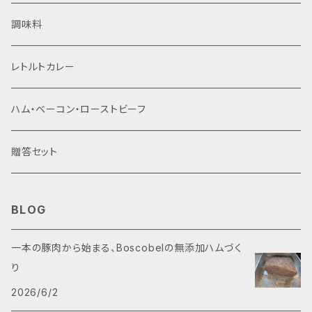
ものをお届けします 保存方法 直射日光を避け、常温
さば節、昆布の一番だしを加えただし醤油。ボスコベル
脂質 0.4g、炭水化物 14.0g、食塩相当量 9.2g すだ
上あるものをお届けします 保存方法 直射日光・高温
幅広くお使いいただけます。 簡単手軽に、様々な用途で
保存、開封後は要冷蔵 栄養成分 エネルギー 118kca
特製燻製醤油は、そのだし醤油を桜チップでゆっくりと
調味料
ちマスタード：エネルギー 169kcal、たんぱく質 5.6g、
多湿を避け、常温保存。燻製醤油・すだち唐辛子・すだ
燻製の風味をお楽しみください。 内容量 燻製醬油 2
l、たんぱく質 6.0g、脂質 0.0g、炭水化物 23.6g、食
燻製することで独特の風味を加えました。 一振りで、お
脂質 11.5g、炭水化物 11.0g、食塩相当量 2.9g 製造
ちマスタードは開封後冷蔵保存。 栄養成分 鹿肉とリン
00ml x 2 原材料 醤油（本醸造）（大豆（国産）、小麦
塩相当量 11.1g 製造者 濱醤油醸造場株式会社 徳島
料理に燻製の風味をプラスしていただけます。 ・ロース
者 ロースハム、ボンレスハム、すだち唐辛子、すだちマ
ゴのカレー：エネルギー 94kcal、たんぱく質 7.1g、脂
（国産）、食塩）、発酵調味料、清酒、原料糖（さとうき
レトルトカレー
県小松島市立江町字若松34
トビーフ.ステーキなどの肉料理 ・刺身のつけ醤油 ・サ
スタード：カフェボスコベル 財前潮 徳島県阿南市吉
質 2.9g、炭水化物 8.8g、食塩相当量 1.6g 燻製醤
び）、かつお節、さば節、昆布、いわし煮干し（一部に大
ーモンなどの焼き魚 ・卵かけご飯や炊き込みご飯の味
井町皇神7-3 燻製醤油：濱醤油醸造場株式会社 徳
油：エネルギー 118kcal、たんぱく質 6.0g、脂質 0.0
豆・小麦・さばを含む） アレルゲン 小麦、大豆、さば 賞
付け ・スダチやマヨネーズ、ワサビなどと合わせたソー
ハム・ベーコン・ローストビーフ
島県小松島市立江町字若松34
g、炭水化物 23.6g、食塩相当量 11.1g すだち唐辛子：
味期限 製造日より1年 出荷時に賞味期限の残りが3か
ス、ドレッシング ・カレーにかけてコクをアップ 他にも
エネルギー 59kcal、たんぱく質 1.6g、脂質 0.4g、炭
月以上あるものをお届けします 保存方法 直射日光を
幅広くお使いいただけます。 簡単手軽に、様々な用途で
水化物 14.0g、食塩相当量 9.2g、カルシウム120mg
避け、常温保存、開封後は要冷蔵 栄養成分 エネルギー
贈答セット
燻製の風味をお楽しみください。 内容量 燻製醬油 2
すだちマスタード：エネルギー 169kcal、たんぱく質 5.
118kcal、たんぱく質 6.0g、脂質 0.0g、炭水化物 23.
00ml x 3 原材料 醤油（本醸造）（大豆（国産）、小麦
6g、脂質 11.5g、炭水化物 11.0g、食塩相当量 2.9g、
6g、食塩相当量 11.1g 製造者 濱醤油醸造場株式会社
（国産）、食塩）、発酵調味料、清酒、原料糖（さとうき
カルシウム97mg 製造者 鹿肉とリンゴのカレー、すだ
徳島県小松島市立江町字若松34
び）、かつお節、さば節、昆布、いわし煮干し（一部に大
BLOG
ち唐辛子、すだちマスタード：カフェボスコベル 財前
豆・小麦・さばを含む） アレルゲン 小麦、大豆、さば 賞
潮 徳島県阿南市吉井町皇神7-3 燻製醤油：濱醤油
味期限 製造日より1年 出荷時に賞味期限の残りが3か
一本の豚肉から始まる、Boscobelの無添加ハムづく
醸造場株式会社 徳島県小松島市立江町字若松34
月以上あるものをお届けします 保存方法 直射日光を
り
避け、常温保存、開封後は要冷蔵 栄養成分 エネルギー
118kcal、たんぱく質 6.0g、脂質 0.0g、炭水化物 23.
2026/6/2
6g、食塩相当量 11.1g 製造者 濱醤油醸造場株式会社