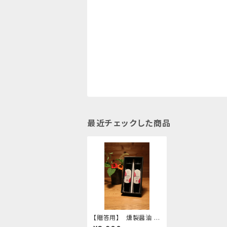
最近チェックした商品
【贈答用】 燻製醤油 2
本 化粧箱入り