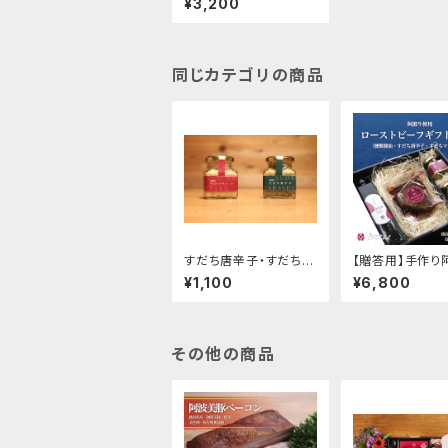
¥3,200
同じカテゴリの商品
すだち唐辛子・すだちマ
【贈答用】手作り
スタード詰め合わせ
ローストビーフギ
¥1,100
¥6,800
ット
その他の商品