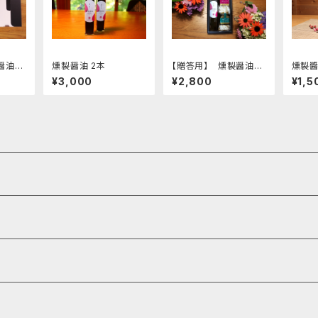
醤油、
燻製醤油 2本
【贈答用】 燻製醤油、
燻製醬
レーの
スダチ調味料の詰め合
¥3,000
¥2,800
¥1,5
わせ１