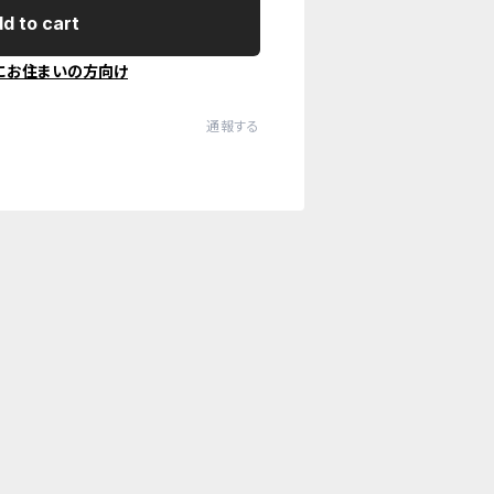
d to cart
にお住まいの方向け
通報する