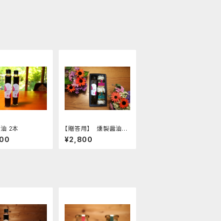
油 2本
【贈答用】 燻製醤油、
スダチ調味料の詰め合
000
¥2,800
わせ１