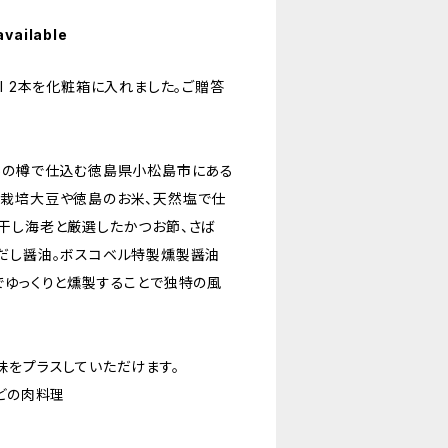
available
l 2本を化粧箱に入れました。ご贈答
。
杉の樽で仕込む徳島県小松島市にある
栽培大豆や徳島のお米、天然塩で仕
干し海老と厳選したかつお節、さば
だし醤油。ボスコベル特製燻製醤油
でゆっくりと燻製することで独特の風
味をプラスしていただけます。
どの肉料理