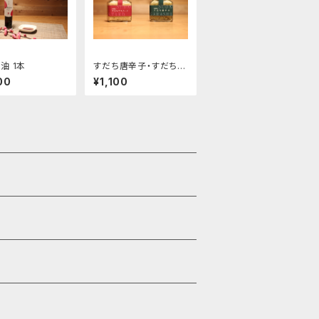
油 1本
すだち唐辛子・すだちマ
スタード詰め合わせ
00
¥1,100