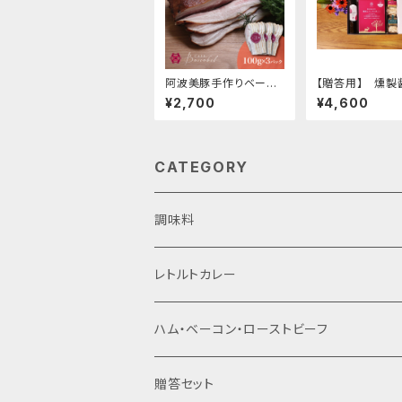
阿波美豚手作りベーコ
【贈答用】 燻製
ン（冷凍）
スダチ調味料、カ
¥2,700
¥4,600
詰め合わせ
CATEGORY
調味料
レトルトカレー
ハム・ベーコン・ローストビーフ
贈答セット