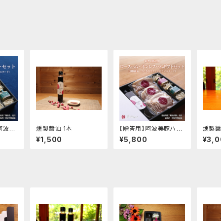
阿波牛
燻製醬油 1本
【贈答用】阿波美豚ハム
燻製醤
フトセ
ギフトセット
¥1,500
¥5,800
¥3,