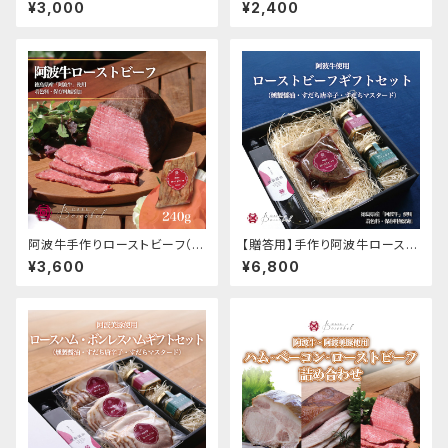
凍）
（冷凍）
¥3,000
¥2,400
阿波牛手作りローストビーフ（冷
【贈答用】手作り阿波牛ロースト
凍）
ビーフギフトセット
¥3,600
¥6,800