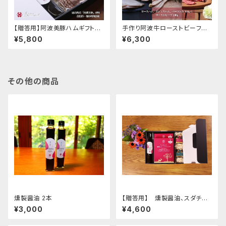
【贈答用】阿波美豚ハムギフトセ
手作り阿波牛ローストビーフと
ット
阿波美豚ハム・ベーコン詰め合
¥5,800
¥6,300
わせ
その他の商品
燻製醤油 2本
【贈答用】 燻製醤油、スダチ調
味料、カレーの詰め合わせ
¥3,000
¥4,600