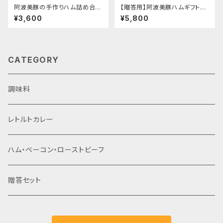
阿波美豚の手作りハム詰め合わ
【贈答用】阿波美豚ハムギフトセ
せ
ット
¥3,600
¥5,800
CATEGORY
調味料
レトルトカレー
ハム・ベーコン・ローストビーフ
贈答セット