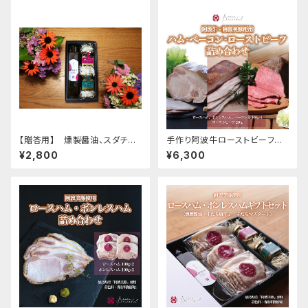
【贈答用】 燻製醤油、スダチ調
手作り阿波牛ローストビーフと
味料の詰め合わせ１
阿波美豚ハム・ベーコン詰め合
¥2,800
¥6,300
わせ