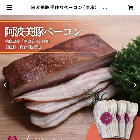
阿波美豚手作りベーコン（冷凍） | Bo
scobel